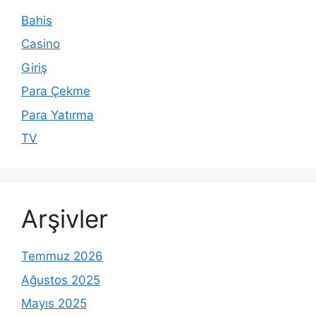
Bahis
Casino
Giriş
Para Çekme
Para Yatırma
TV
Arşivler
Temmuz 2026
Ağustos 2025
Mayıs 2025