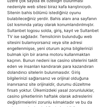
üzere çok sayıda ek özelliğin bulunması
nedeniyle web sitesi biraz kafa karıştırıcıydı.
Sitenin bahis bölümü istediğiniz oyunu
bulabileceğiniz yerdir. Bahis alanı ana sayfanın
üst kısmında yatay olarak konumlandırılmıştır.
Sultanbet logosu solda, giriş, kayıt ve Sultanbet
TV ise sağdadır. Temsilcinin bulunduğu web
sitesini bulamıyorsanız veya site adresi
engellenmişse, yeni oturum açma bilgilerinizi
bulmak için bir arama motoru kullanmaktan
kaçının. Bunun nedeni ise casino sitelerini taklit
eden ve insanları kandırarak para kazandıran
dolandırıcı sitelerin bulunmasıdır. Giriş
bilgilerinizi sağlarsanız ve orijinal olduğuna
inanırsanız site orijinaldir, durumu düzeltme
fırsatı yoktur. Ülkemizdeki yasal zorunluluklar,
casino şirketlerinin haftalık olarak adreslerini
değiştirmelerini zorunlu kılmaktadır ve bu da