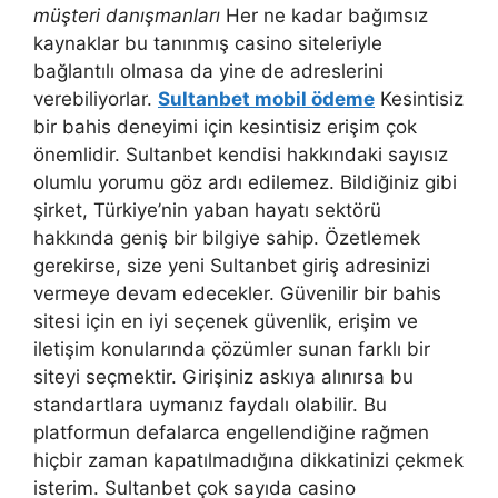
müşteri danışmanları
Her ne kadar bağımsız
kaynaklar bu tanınmış casino siteleriyle
bağlantılı olmasa da yine de adreslerini
verebiliyorlar.
Sultanbet mobil ödeme
Kesintisiz
bir bahis deneyimi için kesintisiz erişim çok
önemlidir. Sultanbet kendisi hakkındaki sayısız
olumlu yorumu göz ardı edilemez. Bildiğiniz gibi
şirket, Türkiye’nin yaban hayatı sektörü
hakkında geniş bir bilgiye sahip. Özetlemek
gerekirse, size yeni Sultanbet giriş adresinizi
vermeye devam edecekler. Güvenilir bir bahis
sitesi için en iyi seçenek güvenlik, erişim ve
iletişim konularında çözümler sunan farklı bir
siteyi seçmektir. Girişiniz askıya alınırsa bu
standartlara uymanız faydalı olabilir. Bu
platformun defalarca engellendiğine rağmen
hiçbir zaman kapatılmadığına dikkatinizi çekmek
isterim. Sultanbet çok sayıda casino