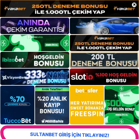
×
SULTANBET GİRİŞ İÇİN TIKLAYINIZ!