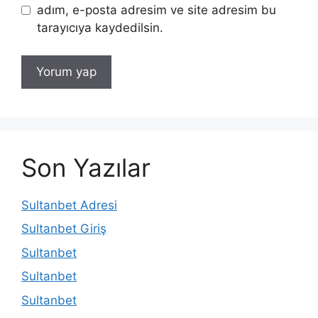
adım, e-posta adresim ve site adresim bu
tarayıcıya kaydedilsin.
Son Yazılar
Sultanbet Adresi
Sultanbet Giriş
Sultanbet
Sultanbet
Sultanbet