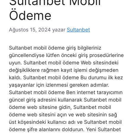
Sultanbet Mobil
Ödeme
Ağustos 15, 2024
yazar
Sultanbet
Sultanbet mobil ödeme giriş bilgileriniz
güncellendiyse lütfen önceki giriş prosedürlerine
uyun. Sultanbet mobil ödeme Web sitesindeki
değişikliklere rağmen kayıt işlemi değişmeden
kaldı. Sultanbet mobil ödeme Bu durumu ilk kez
yaşayanlar için izlenmesi gereken adımlar.
Sultanbet mobil ödeme Ben internet tarayıcımın
güncel giriş adresini kullanarak Sultanbet mobil
ödeme web sitesine gidin, Sultanbet mobil
ödeme web sitesini açın ve web sitesinin sağ
üst köşesindeki kullanıcı adı ve Sultanbet mobil
ödeme şifre alanlarını doldurun. Yeni Sultanbet