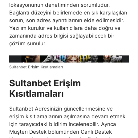
lokasyonunun denetiminden sorumludur.
Bağlantı düzeyini belirlemede en sık karşılaşılan
sorun, son adres ayrıntılarının elde edilmesidir.
Yazılım kurulur ve kullanıcılara daha doğru ve
zamanında adres bilgisi sağlayabilecek bir
çözüm sunulur.
Sultanbet Erişim Kısıtlamaları
Sultanbet Erişim
Kısıtlamaları
Sultanbet Adresinizin güncellenmesine ve
erişim kısıtlamalarının aşılmasına devam etmek
için tarayıcıdaki bildirim incelenebilir. Ayrıca
Müşteri Destek bölümünden Canlı Destek