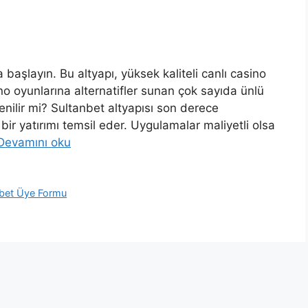
başlayın. Bu altyapı, yüksek kaliteli canlı casino
no oyunlarına alternatifler sunan çok sayıda ünlü
enilir mi? Sultanbet altyapısı son derece
ı bir yatırımı temsil eder. Uygulamalar maliyetli olsa
Devamını oku
nbet Üye Formu