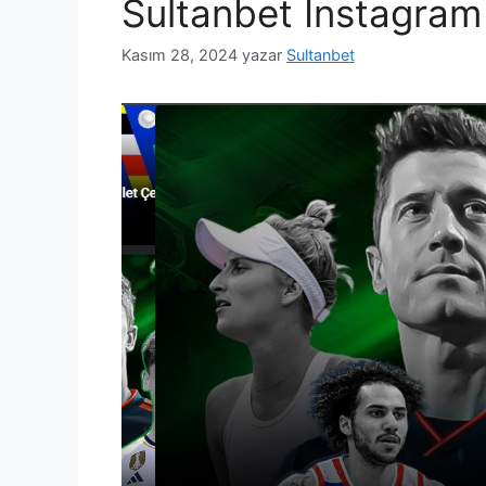
Sultanbet Instagram
Kasım 28, 2024
yazar
Sultanbet