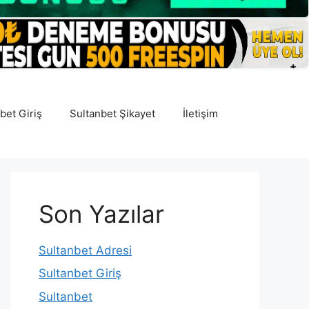
bet Giriş
Sultanbet Şikayet
İletişim
Son Yazılar
Sultanbet Adresi
Sultanbet Giriş
Sultanbet