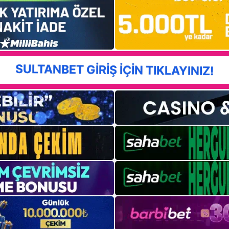
SULTANBET GİRİŞ İÇİN TIKLAYINIZ!