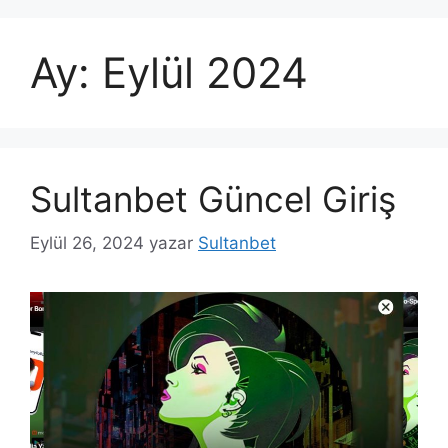
Ay:
Eylül 2024
Sultanbet Güncel Giriş
Eylül 26, 2024
yazar
Sultanbet