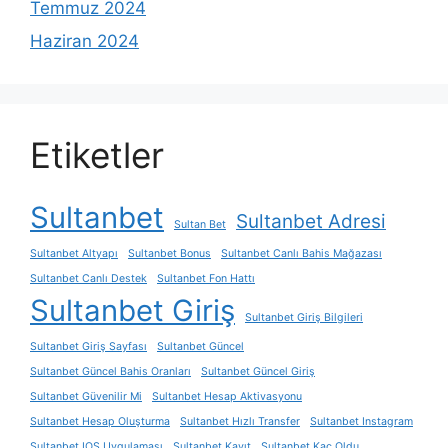
Temmuz 2024
Haziran 2024
Etiketler
Sultanbet
Sultanbet Adresi
Sultan Bet
Sultanbet Altyapı
Sultanbet Bonus
Sultanbet Canlı Bahis Mağazası
Sultanbet Canlı Destek
Sultanbet Fon Hattı
Sultanbet Giriş
Sultanbet Giriş Bilgileri
Sultanbet Giriş Sayfası
Sultanbet Güncel
Sultanbet Güncel Bahis Oranları
Sultanbet Güncel Giriş
Sultanbet Güvenilir Mi
Sultanbet Hesap Aktivasyonu
Sultanbet Hesap Oluşturma
Sultanbet Hızlı Transfer
Sultanbet Instagram
Sultanbet IOS Uygulaması
Sultanbet Kayıt
Sultanbet Kaç Oldu