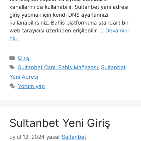
kanallarını da kullanabilir. Sultanbet yeni adresi
giriş yapmak için kendi DNS ayarlarınızı
kullanabilirsiniz. Bahis platformuna standart bir
web tarayıcısı üzerinden erişilebilir. …
Devamını
oku
Kategoriler
Giriş
Etiketler
Sultanbet Canlı Bahis Mağazası
,
Sultanbet
Yeni Adresi
Yorum yap
Sultanbet Yeni Giriş
Eylül 12, 2024
yazar
Sultanbet