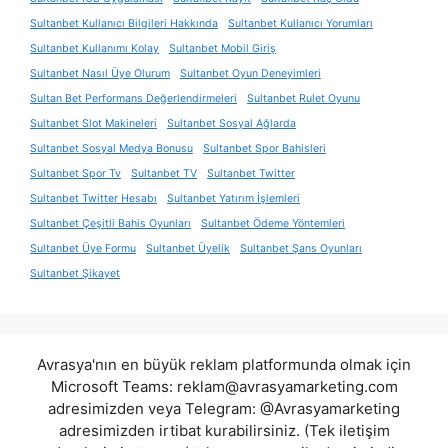
Sultanbet Kullanıcı Bilgileri Hakkında
Sultanbet Kullanıcı Yorumları
Sultanbet Kullanımı Kolay
Sultanbet Mobil Giriş
Sultanbet Nasıl Üye Olurum
Sultanbet Oyun Deneyimleri
Sultan Bet Performans Değerlendirmeleri
Sultanbet Rulet Oyunu
Sultanbet Slot Makineleri
Sultanbet Sosyal Ağlarda
Sultanbet Sosyal Medya Bonusu
Sultanbet Spor Bahisleri
Sultanbet Spor Tv
Sultanbet TV
Sultanbet Twitter
Sultanbet Twitter Hesabı
Sultanbet Yatırım İşlemleri
Sultanbet Çeşitli Bahis Oyunları
Sultanbet Ödeme Yöntemleri
Sultanbet Üye Formu
Sultanbet Üyelik
Sultanbet Şans Oyunları
Sultanbet Şikayet
Avrasya'nın en büyük reklam platformunda olmak için
Microsoft Teams:
reklam@avrasyamarketing.com
adresimizden veya Telegram: @Avrasyamarketing
adresimizden irtibat kurabilirsiniz. (Tek iletişim