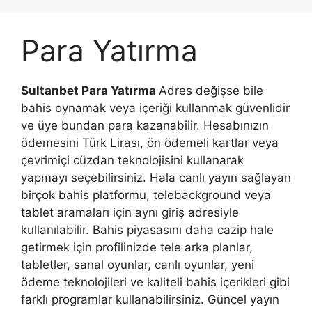
Para Yatırma
Sultanbet Para Yatırma
Adres değişse bile
bahis oynamak veya içeriği kullanmak güvenlidir
ve üye bundan para kazanabilir. Hesabınızın
ödemesini Türk Lirası, ön ödemeli kartlar veya
çevrimiçi cüzdan teknolojisini kullanarak
yapmayı seçebilirsiniz. Hala canlı yayın sağlayan
birçok bahis platformu, telebackground veya
tablet aramaları için aynı giriş adresiyle
kullanılabilir. Bahis piyasasını daha cazip hale
getirmek için profilinizde tele arka planlar,
tabletler, sanal oyunlar, canlı oyunlar, yeni
ödeme teknolojileri ve kaliteli bahis içerikleri gibi
farklı programlar kullanabilirsiniz. Güncel yayın