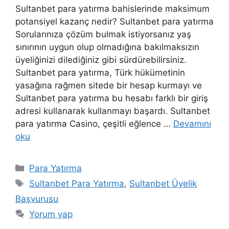
Sultanbet para yatırma bahislerinde maksimum
potansiyel kazanç nedir? Sultanbet para yatırma
Sorularınıza çözüm bulmak istiyorsanız yaş
sınırının uygun olup olmadığına bakılmaksızın
üyeliğinizi dilediğiniz gibi sürdürebilirsiniz.
Sultanbet para yatırma, Türk hükümetinin
yasağına rağmen sitede bir hesap kurmayı ve
Sultanbet para yatırma bu hesabı farklı bir giriş
adresi kullanarak kullanmayı başardı. Sultanbet
para yatırma Casino, çeşitli eğlence …
Devamını
oku
Kategoriler
Para Yatırma
Etiketler
Sultanbet Para Yatırma
,
Sultanbet Üyelik
Başvurusu
Yorum yap