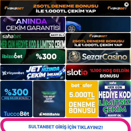
×
SULTANBET GİRİŞ İÇİN TIKLAYINIZ!